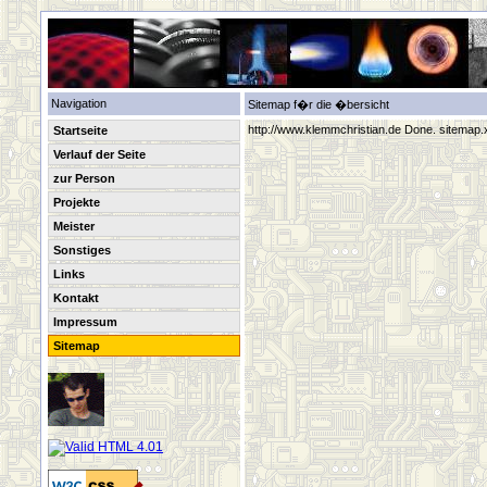
Navigation
Sitemap f�r die �bersicht
http://www.klemmchristian.de Done. sitemap.
Startseite
Verlauf der Seite
zur Person
Projekte
Meister
Sonstiges
Links
Kontakt
Impressum
Sitemap