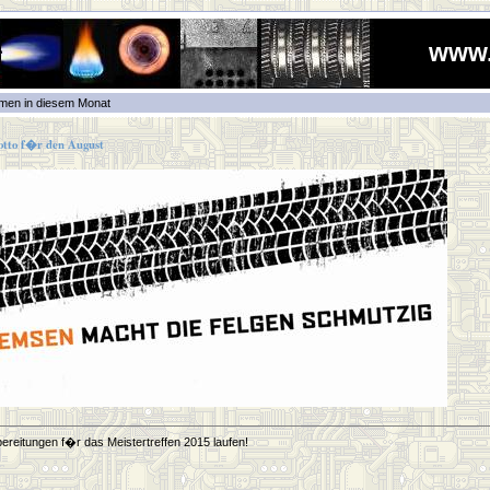
www
men in diesem Monat
tto f�r den August
bereitungen f�r das Meistertreffen 2015 laufen!