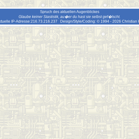
Spruch des aktuellen Augenblickes
Glaube keiner Stastistik, au�er du hast sie selbst gef�lscht.
ktuelle IP-Adresse:216.73.216.237 Design/Style/Coding: © 1994 - 2026 Christia